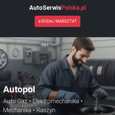
AutoSerwis
Polska.pl
+
DODAJ WARSZTAT
Autopol
Auto Gaz • Elektromechanika •
Mechanika • Raszyn