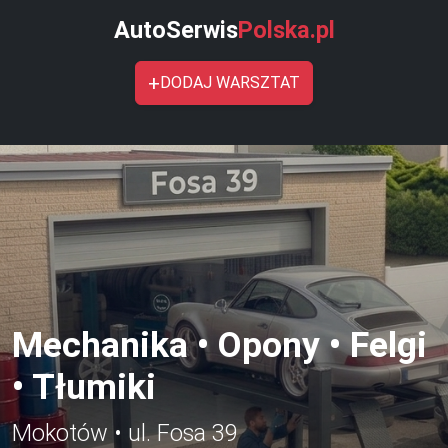
AutoSerwis
Polska.pl
+
DODAJ WARSZTAT
Mechanika • Opony • Felgi
• Tłumiki
Mokotów • ul. Fosa 39