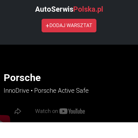
AutoSerwis
Polska.pl
+
DODAJ WARSZTAT
Porsche
InnoDrive • Porsche Active Safe