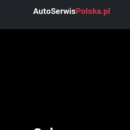
AutoSerwis
Polska.pl