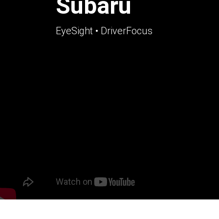
Subaru
EyeSight • DriverFocus