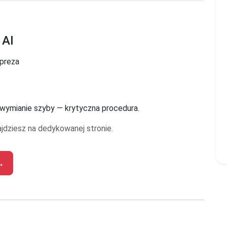
 AI
mpreza
 wymianie szyby — krytyczna procedura.
ajdziesz na dedykowanej stronie.
→